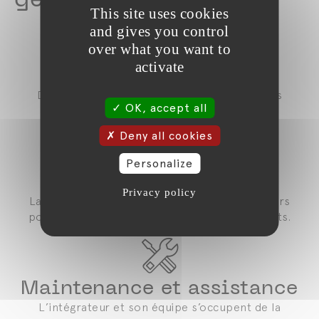
This site uses cookies
and gives you control
over what you want to
activate
Déploiement
Durant le déploiement, vous allez migrer vos
OK, accept all
données vers la nouvelle solution.
Deny all cookies
Personalize
Test
Privacy policy
La phase de test permet de déceler les erreurs
potentielles et effectuer quelques ajustements.
Maintenance et assistance
L’intégrateur et son équipe s’occupent de la