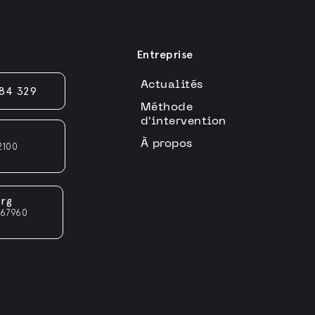
Entreprise
Actualités
84 329
Méthode
d'intervention
À propos
92100
t
rg
 67960